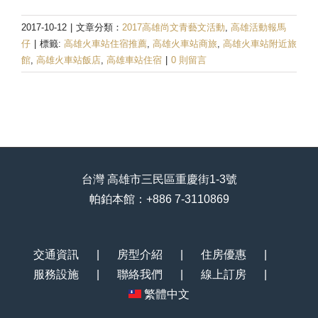
2017-10-12
|
文章分類：
2017高雄尚文青藝文活動
,
高雄活動報馬
仔
|
標籤:
高雄火車站住宿推薦
,
高雄火車站商旅
,
高雄火車站附近旅
館
,
高雄火車站飯店
,
高雄車站住宿
|
0 則留言
台灣 高雄市三民區重慶街1-3號
帕鉑本館：+886 7-3110869
交通資訊
房型介紹
住房優惠
服務設施
聯絡我們
線上訂房
繁體中文