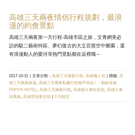
高雄三天兩夜情侶行程規劃，最浪
漫的約會景點
高雄三天兩夜第一天行程-高雄市區之旅，文青網美必
訪的駁二藝術特區、夢幻復古的大立百貨空中樂園，還
有浪漫動人的愛河等熱門景點都在這裡哦～
2017-10-31
|
文章分類：
高雄三天兩夜行程
,
高雄懶人包
|
標籤:
高
雄三天兩夜旅遊
,
高雄三天兩夜私藏行程報乎你知！ - 帕鉑舍旅
PAPO'A HOTEL
,
高雄三天兩夜行程
,
高雄後火車站住宿
,
高雄火車
站商旅
,
高雄背包客住宿
|
0 則留言