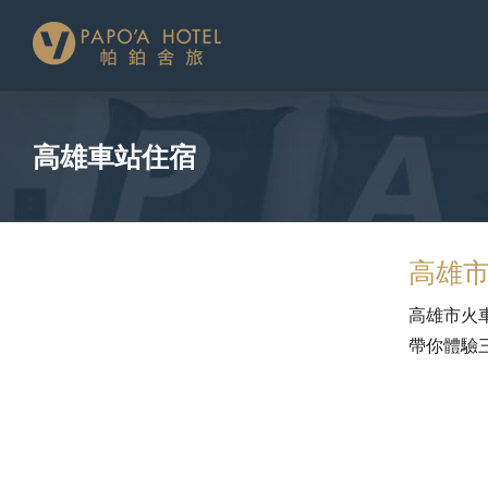
略
過
內
容
高雄車站住宿
高雄
高雄市火
帶你體驗