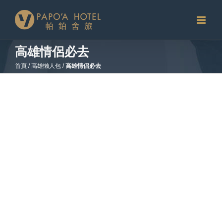
略
過
內
容
高雄情侶必去
首頁
/
高雄懶人包
/
高雄情侶必去