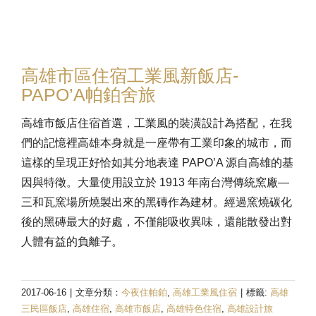
高雄市區住宿工業風新飯店​-
PAPO’A帕鉑舍旅
高雄市飯店住宿首選，工業風的裝潢設計為搭配，在我
們的記憶裡高雄本身就是一座帶有工業印象的城市，而
這樣的呈現正好恰如其分地表達 PAPO’A 源自高雄的基
因與特徵。大量使用設立於 1913 年南台灣傳統窯廠—
三和瓦窯場所燒製出來的黑磚作為建材。經過窯燒碳化
後的黑磚最大的好處，不僅能吸收異味，還能散發出對
人體有益的負離子。
2017-06-16
|
文章分類：
今夜住帕鉑
,
高雄工業風住宿
|
標籤:
高雄
三民區飯店
,
高雄住宿
,
高雄市飯店
,
高雄特色住宿
,
高雄設計旅