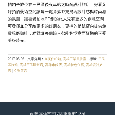
帕鉑舍旅位在三民區後火車站之時尚設計旅店，好看又
好拍的藝術空間讓每一處角落都充滿著設計感與時尚感
的氛圍，讓喜愛拍照PO網的旅人兒有更多的創意空間
可發揮並分享給更多的好朋友，更棒的是飯店內提供免
費現磨咖啡，絕對讓每個旅人都能夠愜意而慵懶的享受
美好時光。
2017-05-26
|
文章分類：
今夜住帕鉑
,
高雄工業風住宿
|
標籤:
三民
區旅館
,
高雄三民區飯店
,
高雄市飯店
,
高雄特色住宿
,
高雄設計旅
店
|
0 則留言
台灣 高雄市三民區重慶街1-3號