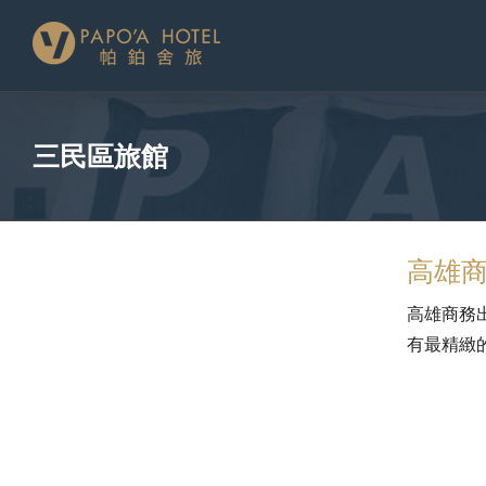
略
過
內
容
三民區旅館
高雄
高雄商務
有最精緻