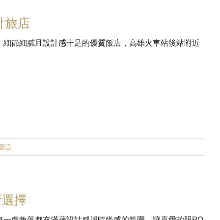
計旅店
、細節細膩且設計感十足的優質飯店，高雄火車站後站附近
則留言
新選擇
每一處角落都充滿著設計感與時尚感的氛圍，讓喜愛拍照PO