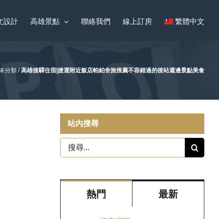
文設計
高雄景點
聯絡我們
線上訂房
繁體中文
未分類
/
高雄後驛住宿|捷運附近飯店帕鉑舍旅推薦不容錯過的後站週邊景點美食
站內搜尋
搜
尋
結
果：
熱門
最新