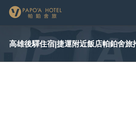
略
過
內
容
高雄後驛住宿|捷運附近飯店帕鉑舍旅