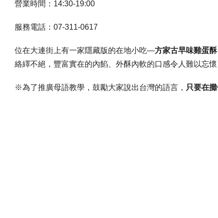
營業時間：
14:30-19:00
服務電話：
07-311-0617
位在大連街上有一家隱藏版的在地小吃
—
方家古早味雞蛋酥
絡繹不絕，豐富實在的內餡、外酥內軟的口感令人難以忘懷
※為了推廣母語教學，鼓勵大家說出台灣的語言，
只要在攤