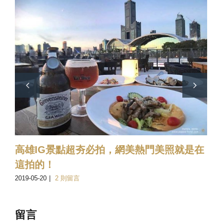
高雄IG景點超夯必拍，網美熱門美照就是在
高
這拍的！
路
2019-05-20
|
2 則留言
201
留言