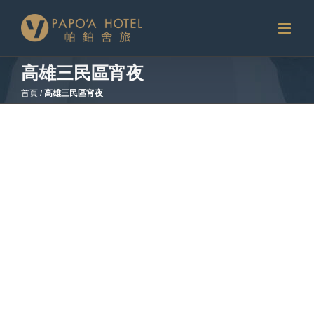
略
過
內
容
高雄三民區宵夜
首頁
/
高雄三民區宵夜