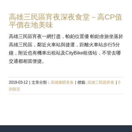
高雄三民區宵夜深夜食堂－高CP值
平價在地美味
高雄三民區宵夜一網打盡，帕鉑位置優 帕鉑舍旅坐落於
高雄三民區，鄰近火車站與捷運，距離火車站步行5分
鐘，附近也有機車出租站及CityBike租借站，不管去哪
交通都相當便捷。
2019-03-12
|
文章分類：
高雄後驛美食
|
標籤:
高雄三民區宵夜
|
0
則留言